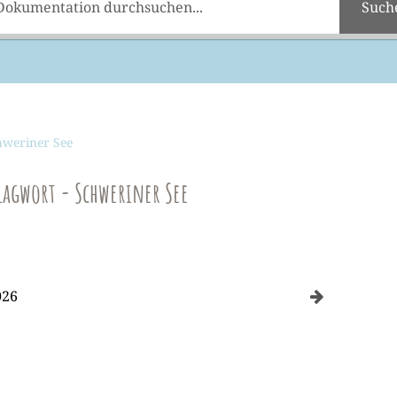
Such
hweriner See
lagwort - Schweriner See
026