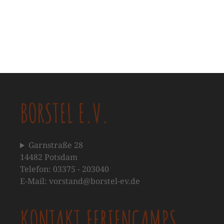
BORSTEL E.V.
Garnstraße 28
14482 Potsdam
Telefon: 03375 - 203040
E-Mail: vorstand@borstel-ev.de
KONTAKT FERIENCAMPS