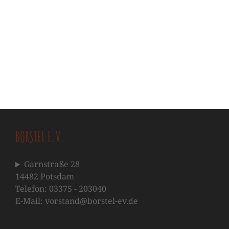
BORSTEL E.V.
Garnstraße 28
14482 Potsdam
Telefon: 03375 - 203040
E-Mail: vorstand@borstel-ev.de