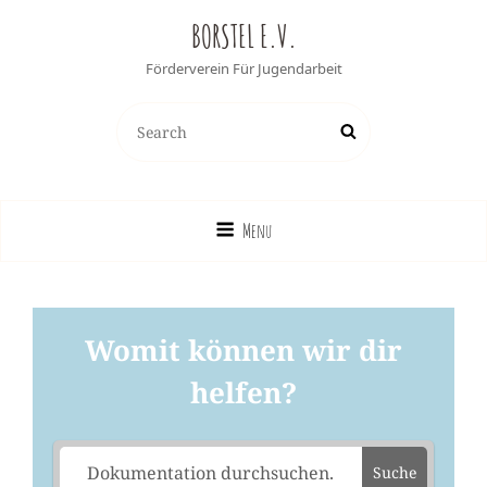
BORSTEL E.V.
Förderverein Für Jugendarbeit
Search
Search
for:
Menu
Womit können wir dir
helfen?
Suche