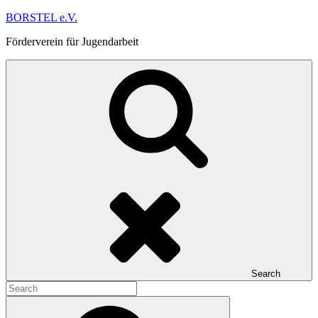
Skip
BORSTEL e.V.
to
Förderverein für Jugendarbeit
content
Search
Search
for:
Search