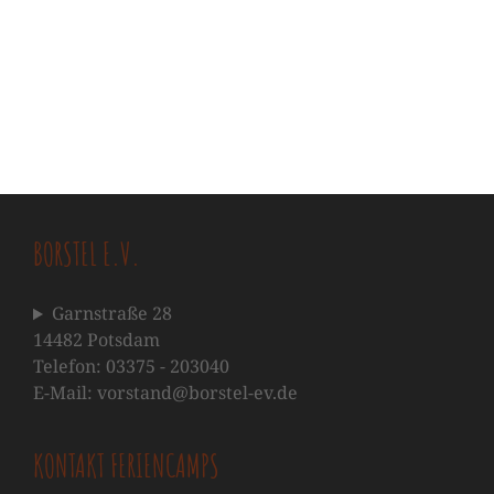
BORSTEL E.V.
Garnstraße 28
14482 Potsdam
Telefon: 03375 - 203040
E-Mail: vorstand@borstel-ev.de
KONTAKT FERIENCAMPS