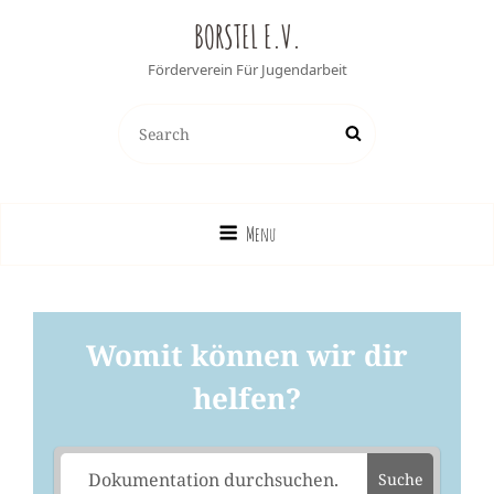
BORSTEL E.V.
Förderverein Für Jugendarbeit
Search
Search
for:
Menu
Womit können wir dir
helfen?
Suche