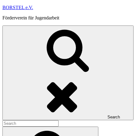
Skip
BORSTEL e.V.
to
Förderverein für Jugendarbeit
content
Search
Search
for:
Search