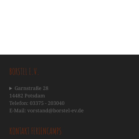
BORSTEL E.V.
Garnstraße 28
14482 Potsdam
Telefon: 03375 - 203040
E-Mail: vorstand@borstel-ev.de
KONTAKT FERIENCAMPS