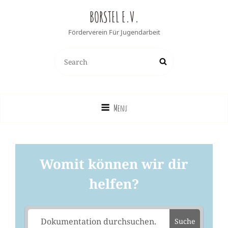
BORSTEL E.V.
Förderverein Für Jugendarbeit
Search
Search
for:
Menu
Womit können wir dir
helfen?
Suche