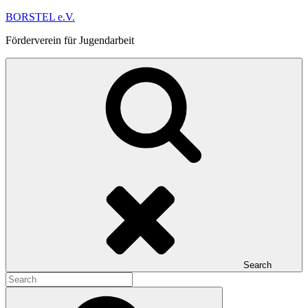
Skip
BORSTEL e.V.
to
Förderverein für Jugendarbeit
content
Search
Search
for:
Search