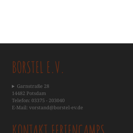
BORSTEL E.V.
Garnstraße 28
14482 Potsdam
Telefon: 03375 - 203040
E-Mail: vorstand@borstel-ev.de
KONTAKT FERIENCAMPS