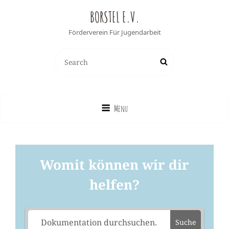
BORSTEL E.V.
Förderverein Für Jugendarbeit
Search
Search
for:
Menu
Womit können wir dir
helfen?
Suche