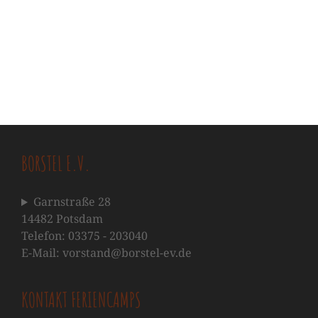
BORSTEL E.V.
Garnstraße 28
14482 Potsdam
Telefon: 03375 - 203040
E-Mail: vorstand@borstel-ev.de
KONTAKT FERIENCAMPS