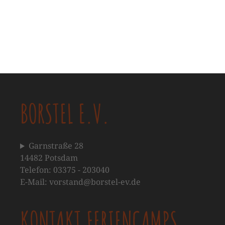
BORSTEL E.V.
Garnstraße 28
14482 Potsdam
Telefon: 03375 - 203040
E-Mail: vorstand@borstel-ev.de
KONTAKT FERIENCAMPS