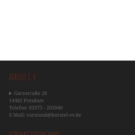
BORSTEL E.V.
Garnstraße 28
14482 Potsdam
Telefon: 03375 - 203040
E-Mail: vorstand@borstel-ev.de
KONTAKT FERIENCAMPS