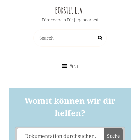
BORSTEL E.V.
Förderverein Für Jugendarbeit
Search
Search
for:
Menu
Womit können wir dir
helfen?
Suche