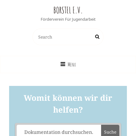
BORSTEL E.V.
Förderverein Für Jugendarbeit
Search
Search
for:
Menu
Womit können wir dir
helfen?
Suche