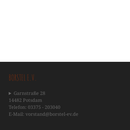
BORSTEL E.V.
Garnstraße 28
14482 Potsdam
Telefon: 03375 - 203040
E-Mail: vorstand@borstel-ev.de