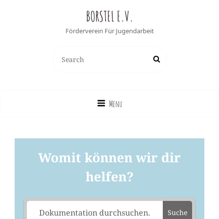
BORSTEL E.V.
Förderverein Für Jugendarbeit
Search
Search
for:
Menu
Womit können wir dir
helfen?
Suche