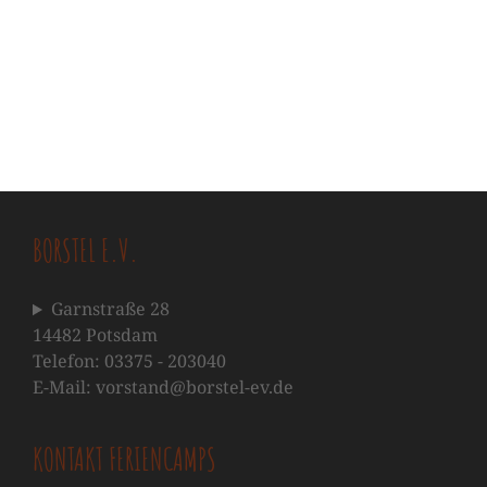
BORSTEL E.V.
Garnstraße 28
14482 Potsdam
Telefon: 03375 - 203040
E-Mail: vorstand@borstel-ev.de
KONTAKT FERIENCAMPS