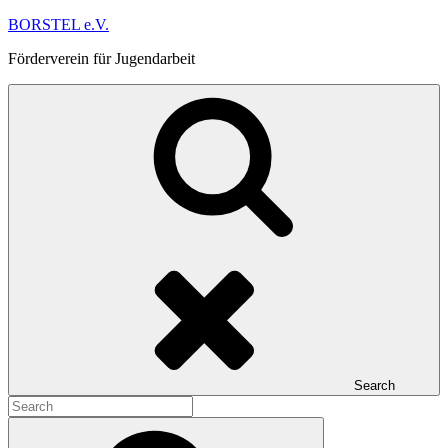
Skip
BORSTEL e.V.
to
Förderverein für Jugendarbeit
content
Search
Search
for:
Search