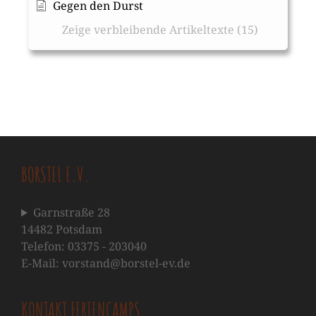
Gegen den Durst
Zeige verbleibende Artikeltexte (15)
BORSTEL E.V.
Garnstraße 28
14482 Potsdam
Telefon: 03375 - 203040
E-Mail: vorstand@borstel-ev.de
KONTAKT FERIENCAMPS