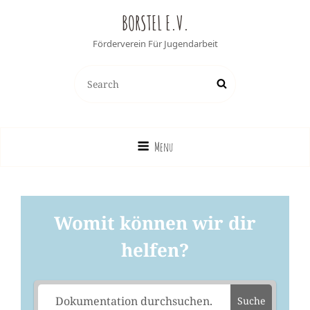
BORSTEL E.V.
Förderverein Für Jugendarbeit
Search
Search
for:
Menu
Womit können wir dir
helfen?
Suche